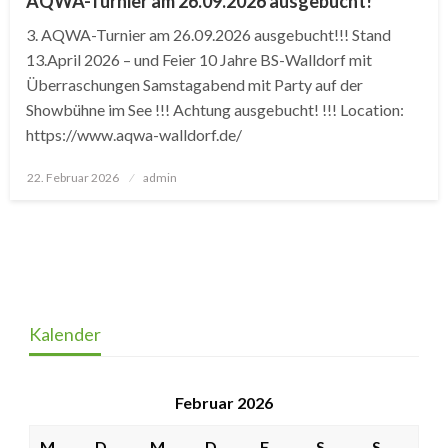
AQWA-Turnier am 26.09.2026 ausgebucht!
3. AQWA-Turnier am 26.09.2026 ausgebucht!!! Stand
13.April 2026 – und Feier 10 Jahre BS-Walldorf mit
Überraschungen Samstagabend mit Party auf der
Showbühne im See !!! Achtung ausgebucht! !!! Location:
https://www.aqwa-walldorf.de/
Posted
22. Februar 2026
admin
on
Kalender
Februar 2026
M
D
M
D
F
S
S