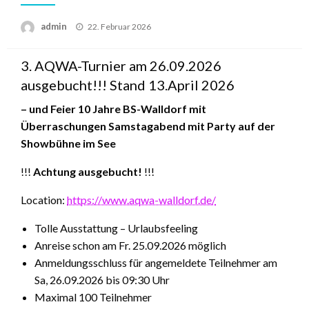
Posted
admin
22. Februar 2026
on
3. AQWA-Turnier am 26.09.2026
ausgebucht!!! Stand 13.April 2026
– und Feier 10 Jahre BS-Walldorf mit
Überraschungen Samstagabend mit Party auf der
Showbühne im See
!!!
Achtung ausgebucht!
!!!
Location:
https://www.aqwa-walldorf.de/
Tolle Ausstattung – Urlaubsfeeling
Anreise schon am Fr. 25.09.2026 möglich
Anmeldungsschluss für angemeldete Teilnehmer am
Sa, 26.09.2026 bis 09:30 Uhr
Maximal 100 Teilnehmer