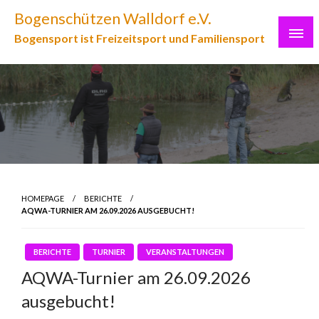
Skip
Bogenschützen Walldorf e.V.
to
Bogensport ist Freizeitsport und Familiensport
content
HOMEPAGE
BERICHTE
AQWA-TURNIER AM 26.09.2026 AUSGEBUCHT!
BERICHTE
TURNIER
VERANSTALTUNGEN
AQWA-Turnier am 26.09.2026
ausgebucht!