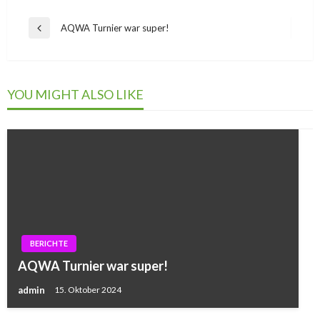
Beitragsnavigation
AQWA Turnier war super!
Previous
Post
YOU MIGHT ALSO LIKE
BERICHTE
AQWA Turnier war super!
admin
15. Oktober 2024